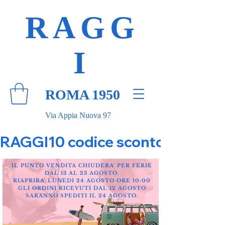
RAGG
I
ROMA 1950
Via Appia Nuova 97
RAGGI10 codice sconto 10% su tut
IL PUNTO VENDITA CHIUDERA' PER FERIE
DAL 13 AL 23 AGOSTO.
RIAPRIRA' LUNEDI 24 AGOSTO ORE 10:00
GLI ORDINI RICEVUTI DAL 12 AGOSTO
SARANNO SPEDITI IL 24 AGOSTO.