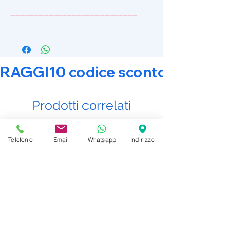
TIME10
--------------------------------------------------
TIME10 - SCONTO 10%
RAGGI10 codice sconto 10% su tut
Prodotti correlati
Telefono
Email
Whatsapp
Indirizzo
Promo Attiva
Promo Attiva