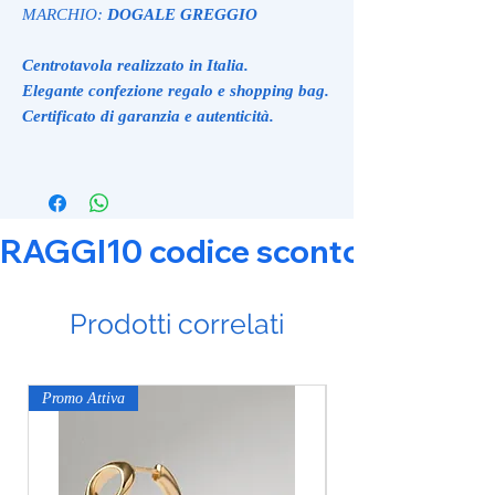
MARCHIO:
DOGALE GREGGIO
Centrotavola realizzato in Italia.
Elegante confezione regalo e shopping bag.
Certificato di garanzia e autenticità.
RAGGI10 codice sconto 10% su tut
Prodotti correlati
Promo Attiva
Promo Attiva