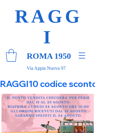
RAGG
I
ROMA 1950
Via Appia Nuova 97
RAGGI10 codice sconto 10% su tut
IL PUNTO VENDITA CHIUDERA' PER FERIE
DAL 13 AL 23 AGOSTO.
RIAPRIRA' LUNEDI 24 AGOSTO ORE 10:00
GLI ORDINI RICEVUTI DAL 12 AGOSTO
SARANNO SPEDITI IL 24 AGOSTO.