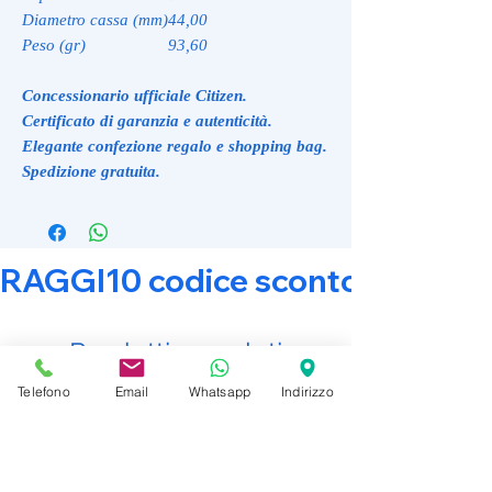
Diametro cassa (mm)
44,00
Peso (gr)
93,60
Concessionario ufficiale Citizen.
Certificato di garanzia e autenticità.
Elegante confezione regalo e shopping bag.
Spedizione gratuita.
RAGGI10 codice sconto 10% su tut
Prodotti correlati
Telefono
Email
Whatsapp
Indirizzo
Promo Attiva
Promo Attiva