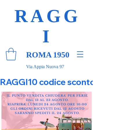
RAGG
I
ROMA 1950
Via Appia Nuova 97
RAGGI10 codice sconto 10% su tut
IL PUNTO VENDITA CHIUDERA' PER FERIE
DAL 13 AL 23 AGOSTO.
RIAPRIRA' LUNEDI 24 AGOSTO ORE 10:00
GLI ORDINI RICEVUTI DAL 12 AGOSTO
SARANNO SPEDITI IL 24 AGOSTO.