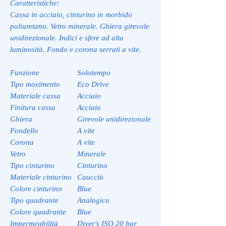
Caratteristiche:
Cassa in acciaio, cinturino in morbido
poliuretano. Vetro minerale. Ghiera girevole
unidirezionale. Indici e sfere ad alta
luminosità. Fondo e corona serrati a vite.
Funzione
Solotempo
Tipo movimento
Eco Drive
Materiale cassa
Acciaio
Finitura cassa
Acciaio
Ghiera
Girevole unidirezionale
Fondello
A vite
Corona
A vite
Vetro
Minerale
Tipo cinturino
Cinturino
Materiale cinturino
Caucciù
Colore cinturino
Blue
Tipo quadrante
Analogico
Colore quadrante
Blue
Impermeabilità
Diver's ISO 20 bar