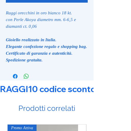
Raggi orecchini in oro bianco 18 kt.
con Perle Akoya diametro mm. 6-6,5 e
diamanti ct. 0,06
Gioiello realizzato in Italia.
Elegante confezione regalo e shopping bag.
Certificato di garanzia e autenticità.
Spedizione gratuita.
RAGGI10 codice sconto 10% su tut
Prodotti correlati
Promo Attiva
Promo Attiva