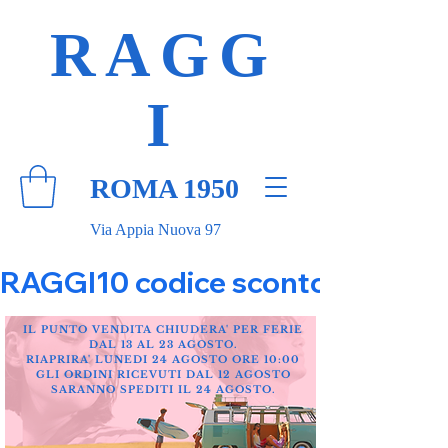
RAGG
I
ROMA 1950
Via Appia Nuova 97
RAGGI10 codice sconto 10% su tut
IL PUNTO VENDITA CHIUDERA' PER FERIE
DAL 13 AL 23 AGOSTO.
RIAPRIRA' LUNEDI 24 AGOSTO ORE 10:00
GLI ORDINI RICEVUTI DAL 12 AGOSTO
SARANNO SPEDITI IL 24 AGOSTO.