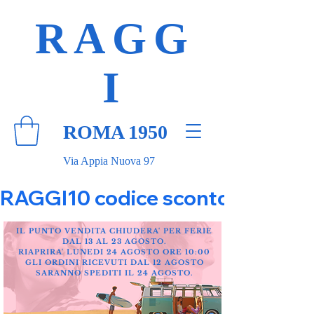
RAGG
I
ROMA 1950
Via Appia Nuova 97
RAGGI10 codice sconto 10% su tut
IL PUNTO VENDITA CHIUDERA' PER FERIE
DAL 13 AL 23 AGOSTO.
RIAPRIRA' LUNEDI 24 AGOSTO ORE 10:00
GLI ORDINI RICEVUTI DAL 12 AGOSTO
SARANNO SPEDITI IL 24 AGOSTO.