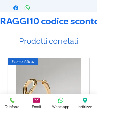
RAGGI10 codice sconto 10% su tut
Prodotti correlati
Promo Attiva
Promo Attiva
Telefono
Email
Whatsapp
Indirizzo