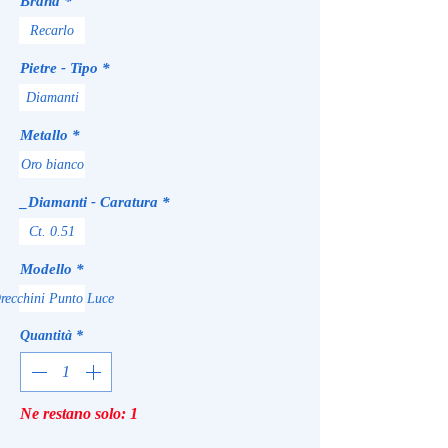
Brand
*
Recarlo
Pietre - Tipo
*
Diamanti
Metallo
*
Oro bianco
_Diamanti - Caratura
*
Ct. 0.51
Modello
*
recchini Punto Luce
Quantità
*
Ne restano solo: 1