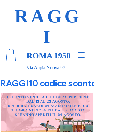
RAGG
I
ROMA 1950
Via Appia Nuova 97
RAGGI10 codice sconto 10% su tut
IL PUNTO VENDITA CHIUDERA' PER FERIE
DAL 13 AL 23 AGOSTO.
RIAPRIRA' LUNEDI 24 AGOSTO ORE 10:00
GLI ORDINI RICEVUTI DAL 12 AGOSTO
SARANNO SPEDITI IL 24 AGOSTO.