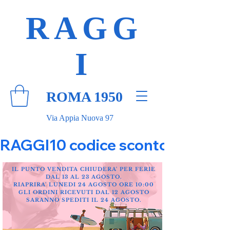
RAGG
I
ROMA 1950
Via Appia Nuova 97
RAGGI10 codice sconto 10% su tut
IL PUNTO VENDITA CHIUDERA' PER FERIE
DAL 13 AL 23 AGOSTO.
RIAPRIRA' LUNEDI 24 AGOSTO ORE 10:00
GLI ORDINI RICEVUTI DAL 12 AGOSTO
SARANNO SPEDITI IL 24 AGOSTO.