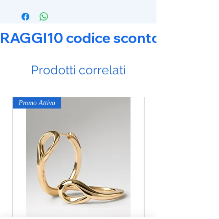
RAGGI10 codice sconto 10% su tut
Prodotti correlati
Promo Attiva
Promo Attiva