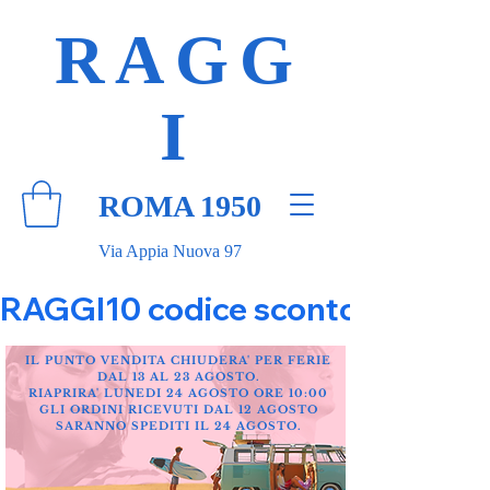
RAGG
I
ROMA 1950
Via Appia Nuova 97
RAGGI10 codice sconto 10% su tut
IL PUNTO VENDITA CHIUDERA' PER FERIE
DAL 13 AL 23 AGOSTO.
RIAPRIRA' LUNEDI 24 AGOSTO ORE 10:00
GLI ORDINI RICEVUTI DAL 12 AGOSTO
SARANNO SPEDITI IL 24 AGOSTO.