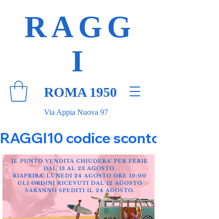
RAGG
I
ROMA 1950
Via Appia Nuova 97
RAGGI10 codice sconto 10% su tut
IL PUNTO VENDITA CHIUDERA' PER FERIE
DAL 13 AL 23 AGOSTO.
RIAPRIRA' LUNEDI 24 AGOSTO ORE 10:00
GLI ORDINI RICEVUTI DAL 12 AGOSTO
SARANNO SPEDITI IL 24 AGOSTO.