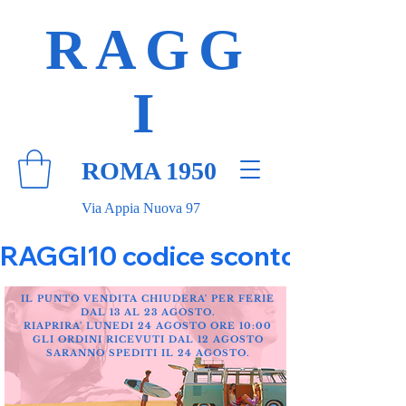
RAGG
I
ROMA 1950
Via Appia Nuova 97
RAGGI10 codice sconto 10% su tut
IL PUNTO VENDITA CHIUDERA' PER FERIE
DAL 13 AL 23 AGOSTO.
RIAPRIRA' LUNEDI 24 AGOSTO ORE 10:00
GLI ORDINI RICEVUTI DAL 12 AGOSTO
SARANNO SPEDITI IL 24 AGOSTO.