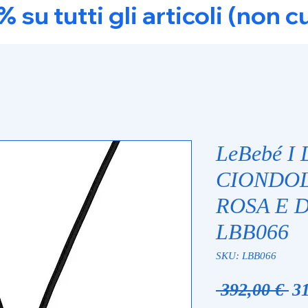
u tutti gli articoli (non c
LeBebé I
CIONDO
ROSA E 
LBB066
SKU: LBB066
Pr
 392,00 € 
31