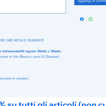
Aggiungi al carrel
MBO ORO ROSA E DIAMANTI
. Le intramontabili sagome Bimbo e Bimba.
 cuore in Oro Bianco e pavé di Diamanti
 massimo 6 caratteri.
u tutti gli articoli (non c