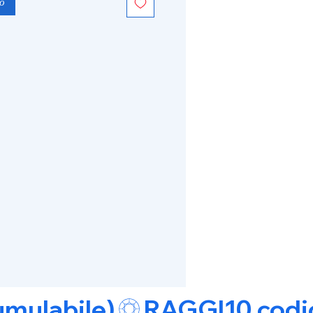
lo
umulabile)