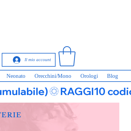
Il mio account
Neonato
Orecchini/Mono
Orologi
Blog
umulabile)
FERIE