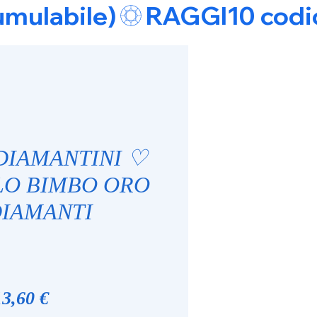
umulabile)
 DIAMANTINI ♡
LO BIMBO ORO
DIAMANTI
ezzo
Prezzo
3,60 €