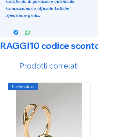
Certificato di garanzia e autenticità.
Concessionario ufficiale LeBebe’.
Spedizione gratis.
RAGGI10 codice sconto 10% su tut
Prodotti correlati
Promo Attiva
Promo Attiva