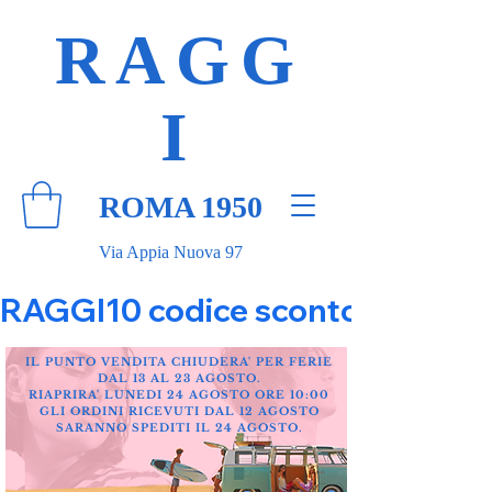
RAGG
I
ROMA 1950
Via Appia Nuova 97
RAGGI10 codice sconto 10% su tut
IL PUNTO VENDITA CHIUDERA' PER FERIE
DAL 13 AL 23 AGOSTO.
RIAPRIRA' LUNEDI 24 AGOSTO ORE 10:00
GLI ORDINI RICEVUTI DAL 12 AGOSTO
SARANNO SPEDITI IL 24 AGOSTO.