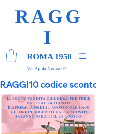
RAGG
I
ROMA 1950
Via Appia Nuova 97
RAGGI10 codice sconto 10% su tut
IL PUNTO VENDITA CHIUDERA' PER FERIE
DAL 13 AL 23 AGOSTO.
RIAPRIRA' LUNEDI 24 AGOSTO ORE 10:00
GLI ORDINI RICEVUTI DAL 12 AGOSTO
SARANNO SPEDITI IL 24 AGOSTO.