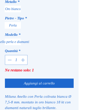
Metallo
*
Oro bianco
Pietre - Tipo
*
Perla
Modello
*
ello perla e diamanti
Quantità
*
Ne restano solo: 1
Aggiungi al carrello
Miluna Anello con Perla colivata bianca Ø
7,5-8 mm. montato in oro bianco 18 kt con
diamanti naturali taglio brillante.