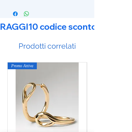
RAGGI10 codice sconto 10% su tut
Prodotti correlati
Promo Attiva
Promo Attiva