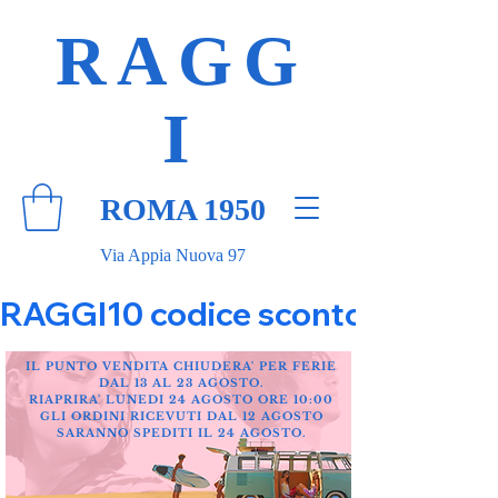
RAGG
I
ROMA 1950
Via Appia Nuova 97
RAGGI10 codice sconto 10% su tut
IL PUNTO VENDITA CHIUDERA' PER FERIE
DAL 13 AL 23 AGOSTO.
RIAPRIRA' LUNEDI 24 AGOSTO ORE 10:00
GLI ORDINI RICEVUTI DAL 12 AGOSTO
SARANNO SPEDITI IL 24 AGOSTO.