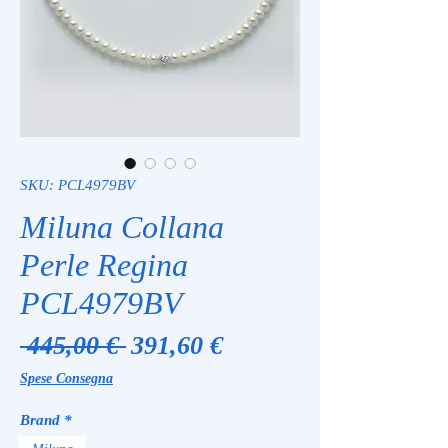
SKU: PCL4979BV
Miluna Collana
Perle Regina
PCL4979BV
Prezzo
Prezzo
 445,00 € 
391,60 €
regolare
scontato
Spese Consegna
Brand
*