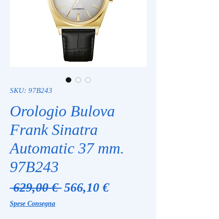
SKU: 97B243
Orologio Bulova
Frank Sinatra
Automatic 37 mm.
97B243
Prezzo
Prezzo
 629,00 € 
566,10 €
regolare
scontato
Spese Consegna