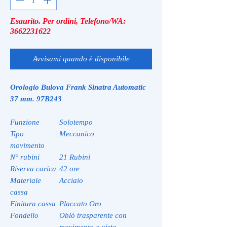
Esaurito. Per ordini, Telefono/WA:
3662231622
Avvisami quando è disponibile
Orologio Bulova Frank Sinatra Automatic
37 mm. 97B243
Funzione
Solotempo
Tipo
Meccanico
movimento
N° rubini
21 Rubini
Riserva carica
42 ore
Materiale
Acciaio
cassa
Finitura cassa
Placcato Oro
Fondello
Oblò trasparente con
movimento a vista