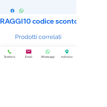
RAGGI10 codice sconto 10% su tut
Prodotti correlati
Promo Attiva
Promo Attiva
Telefono
Email
Whatsapp
Indirizzo