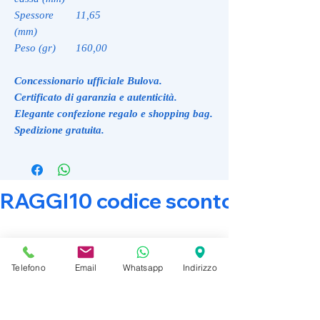
Spessore
11,65
(mm)
Peso (gr)
160,00
Concessionario ufficiale Bulova.
Certificato di garanzia e autenticità.
Elegante confezione regalo e shopping bag.
Spedizione gratuita.
RAGGI10 codice sconto 10% su tut
Prodotti correlati
Telefono
Email
Whatsapp
Indirizzo
Promo Attiva
Promo Attiva