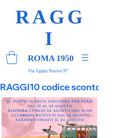
RAGG
I
ROMA 1950
Via Appia Nuova 97
RAGGI10 codice sconto 10% su tut
IL PUNTO VENDITA CHIUDERA' PER FERIE
DAL 13 AL 23 AGOSTO.
RIAPRIRA' LUNEDI 24 AGOSTO ORE 10:00
GLI ORDINI RICEVUTI DAL 12 AGOSTO
SARANNO SPEDITI IL 24 AGOSTO.