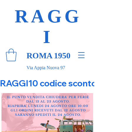
RAGG
I
ROMA 1950
Via Appia Nuova 97
RAGGI10 codice sconto 10% su tut
IL PUNTO VENDITA CHIUDERA' PER FERIE
DAL 13 AL 23 AGOSTO.
RIAPRIRA' LUNEDI 24 AGOSTO ORE 10:00
GLI ORDINI RICEVUTI DAL 12 AGOSTO
SARANNO SPEDITI IL 24 AGOSTO.