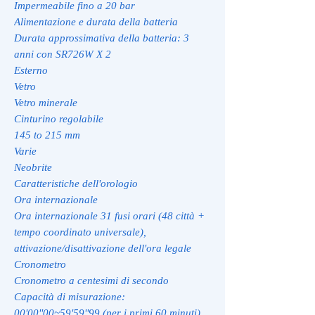
Impermeabile fino a 20 bar
Alimentazione e durata della batteria
Durata approssimativa della batteria: 3
anni con SR726W X 2
Esterno
Vetro
Vetro minerale
Cinturino regolabile
145 to 215 mm
Varie
Neobrite
Caratteristiche dell'orologio
Ora internazionale
Ora internazionale 31 fusi orari (48 città +
tempo coordinato universale),
attivazione/disattivazione dell'ora legale
Cronometro
Cronometro a centesimi di secondo
Capacità di misurazione:
00'00''00~59'59''99 (per i primi 60 minuti)