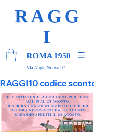
RAGG
I
ROMA 1950
Via Appia Nuova 97
RAGGI10 codice sconto 10% su tut
IL PUNTO VENDITA CHIUDERA' PER FERIE
DAL 13 AL 23 AGOSTO.
RIAPRIRA' LUNEDI 24 AGOSTO ORE 10:00
GLI ORDINI RICEVUTI DAL 12 AGOSTO
SARANNO SPEDITI IL 24 AGOSTO.