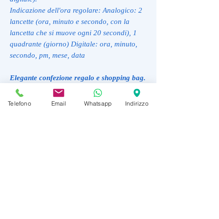
Indicazione dell'ora regolare: Analogico: 2
lancette (ora, minuto e secondo, con la
lancetta che si muove ogni 20 secondi), 1
quadrante (giorno) Digitale: ora, minuto,
secondo, pm, mese, data
Elegante confezione regalo e shopping bag.
Certificato di garanzia e autenticità.
Telefono
Email
Whatsapp
Indirizzo
SCONTO 10%
TIME10
--------------------------------------------------
TIME10 - SCONTO 10%
RAGGI10 codice sconto 10% su tut