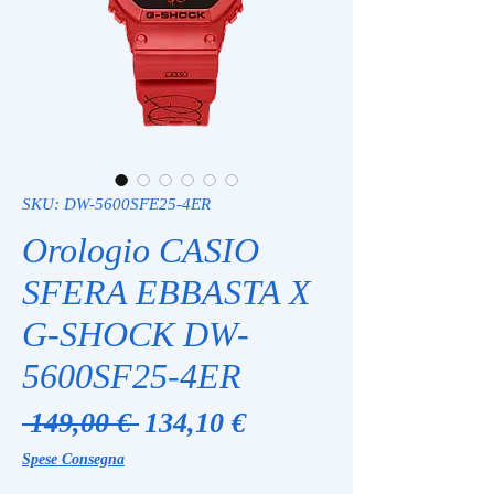
SKU: DW-5600SFE25-4ER
Orologio CASIO
SFERA EBBASTA X
G-SHOCK DW-
5600SF25-4ER
Prezzo
Prezzo
 149,00 € 
134,10 €
regolare
scontato
Spese Consegna