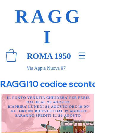
RAGG
I
ROMA 1950
Via Appia Nuova 97
RAGGI10 codice sconto 10% su tut
IL PUNTO VENDITA CHIUDERA' PER FERIE
DAL 13 AL 23 AGOSTO.
RIAPRIRA' LUNEDI 24 AGOSTO ORE 10:00
GLI ORDINI RICEVUTI DAL 12 AGOSTO
SARANNO SPEDITI IL 24 AGOSTO.