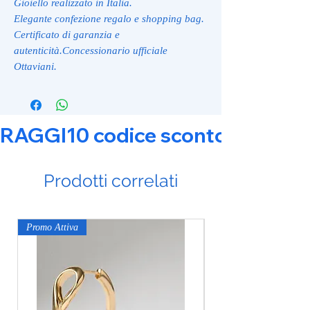
Gioiello realizzato in Italia.
Elegante confezione regalo e shopping bag.
Certificato di garanzia e
autenticità.Concessionario ufficiale
Ottaviani.
RAGGI10 codice sconto 10% su tut
Prodotti correlati
Promo Attiva
Promo Attiva