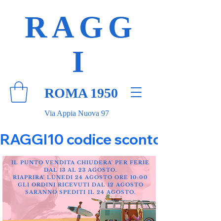
RAGG
I
ROMA 1950
Via Appia Nuova 97
RAGGI10 codice sconto 10% su tut
IL PUNTO VENDITA CHIUDERA' PER FERIE
DAL 13 AL 23 AGOSTO.
RIAPRIRA' LUNEDI 24 AGOSTO ORE 10:00
GLI ORDINI RICEVUTI DAL 12 AGOSTO
SARANNO SPEDITI IL 24 AGOSTO.