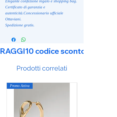
Elegante confezione regalo e shopping bag.
Certificato di garanzia e
autenticità.Concessionario ufficiale
Ottaviani.
Spedizione gratis.
RAGGI10 codice sconto 10% su tut
Prodotti correlati
Promo Attiva
Promo Attiva