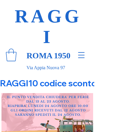
RAGG
I
ROMA 1950
Via Appia Nuova 97
RAGGI10 codice sconto 10% su tut
IL PUNTO VENDITA CHIUDERA' PER FERIE
DAL 13 AL 23 AGOSTO.
RIAPRIRA' LUNEDI 24 AGOSTO ORE 10:00
GLI ORDINI RICEVUTI DAL 12 AGOSTO
SARANNO SPEDITI IL 24 AGOSTO.