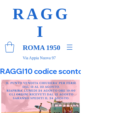
RAGG
I
ROMA 1950
Via Appia Nuova 97
RAGGI10 codice sconto 10% su tut
IL PUNTO VENDITA CHIUDERA' PER FERIE
DAL 13 AL 23 AGOSTO.
RIAPRIRA' LUNEDI 24 AGOSTO ORE 10:00
GLI ORDINI RICEVUTI DAL 12 AGOSTO
SARANNO SPEDITI IL 24 AGOSTO.