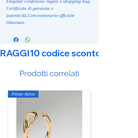
Elegante confezione regalo e shopping bag.
Certificato di garanzia e
autenticità.Concessionario ufficiale
Ottaviani.
RAGGI10 codice sconto 10% su tut
Prodotti correlati
Promo Attiva
Promo Attiva