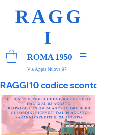
RAGG
I
ROMA 1950
Via Appia Nuova 97
RAGGI10 codice sconto 10% su tut
IL PUNTO VENDITA CHIUDERA' PER FERIE
DAL 13 AL 23 AGOSTO.
RIAPRIRA' LUNEDI 24 AGOSTO ORE 10:00
GLI ORDINI RICEVUTI DAL 12 AGOSTO
SARANNO SPEDITI IL 24 AGOSTO.