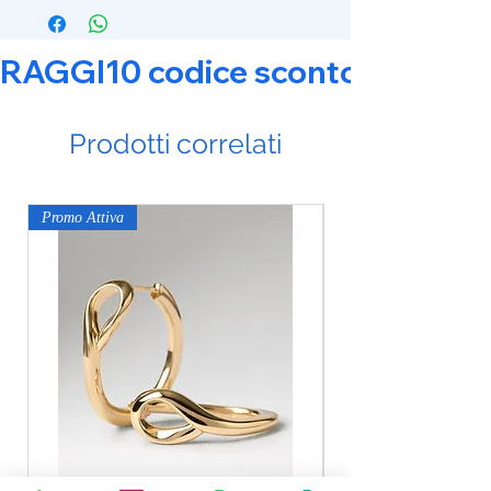
RAGGI10 codice sconto 10% su tut
Prodotti correlati
Promo Attiva
Promo Attiva