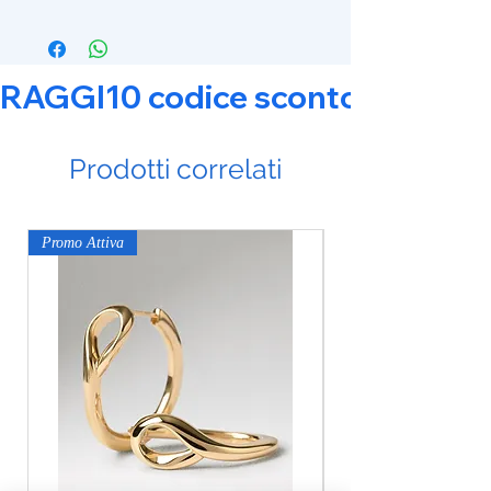
RAGGI10 codice sconto 10% su tut
Prodotti correlati
Promo Attiva
Promo Attiva