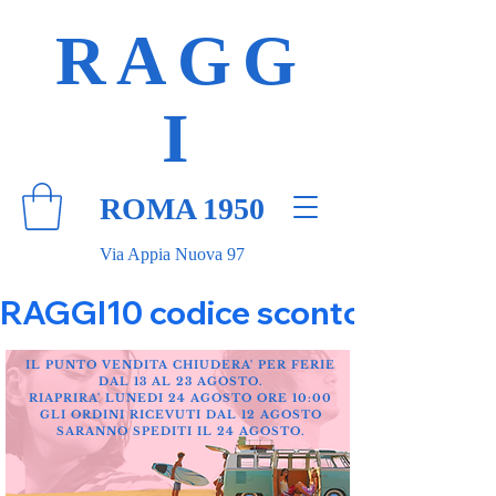
RAGG
I
ROMA 1950
Via Appia Nuova 97
RAGGI10 codice sconto 10% su tut
IL PUNTO VENDITA CHIUDERA' PER FERIE
DAL 13 AL 23 AGOSTO.
RIAPRIRA' LUNEDI 24 AGOSTO ORE 10:00
GLI ORDINI RICEVUTI DAL 12 AGOSTO
SARANNO SPEDITI IL 24 AGOSTO.