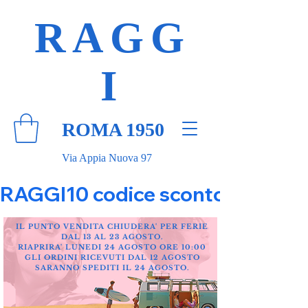
RAGG
I
ROMA 1950
Via Appia Nuova 97
RAGGI10 codice sconto 10% su tut
IL PUNTO VENDITA CHIUDERA' PER FERIE
DAL 13 AL 23 AGOSTO.
RIAPRIRA' LUNEDI 24 AGOSTO ORE 10:00
GLI ORDINI RICEVUTI DAL 12 AGOSTO
SARANNO SPEDITI IL 24 AGOSTO.