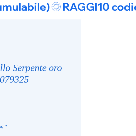
umulabile)
llo Serpente oro
W079325
zzo
a)
*