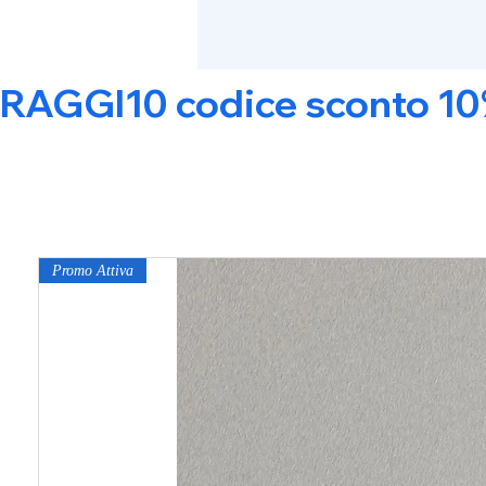
RAGGI10 codice sconto 10% s
Promo Attiva