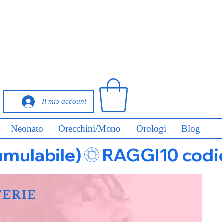
Il mio account
Neonato
Orecchini/Mono
Orologi
Blog
umulabile)
FERIE