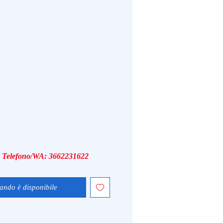
i, Telefono/WA: 3662231622
ando è disponibile