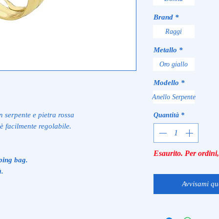
Brand
*
Raggi
Metallo
*
Oro giallo
Modello
*
Anello Serpente
n serpente e pietra rossa
Quantità
*
è facilmente regolabile.
Esaurito. Per ordin
ping bag.
à.
Avvisami qu