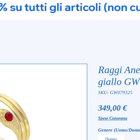
u tutti gli articoli (non c
Raggi Ane
giallo G
SKU: GW079325
Pre
349,00 €
Spese Consegna
Genere (Uomo/Donn
Donna