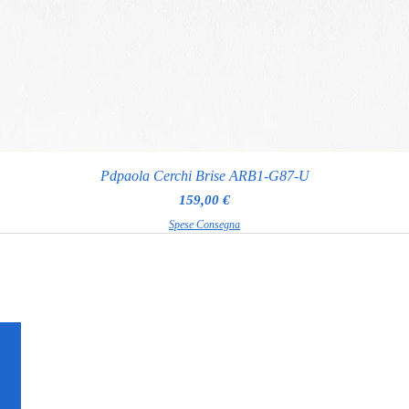
Pdpaola Cerchi Brise ARB1-G87-U
Prezzo
159,00 €
Spese Consegna
RAGGI GIOIELLERIA
Via Appia Nuova 97