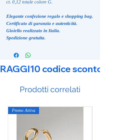
ct. 0,12 totale colore G.
Elegante confezione regalo e shopping bag.
Certificato di garanzia e autenticità.
Gioiello realizzato in Italia.
Spedizione gratuita.
RAGGI10 codice sconto 10% su tut
Prodotti correlati
Promo Attiva
Promo Attiva