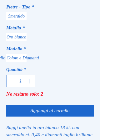
Pietre - Tipo
*
Smeraldo
Metallo
*
Oro bianco
Modello
*
llo Colore e Diamanti
Quantità
*
Ne restano solo: 2
Aggiungi al carrello
Raggi anello in oro bianco 18 kt. con
smeraldo ct. 0,40 e diamanti taglio brillante