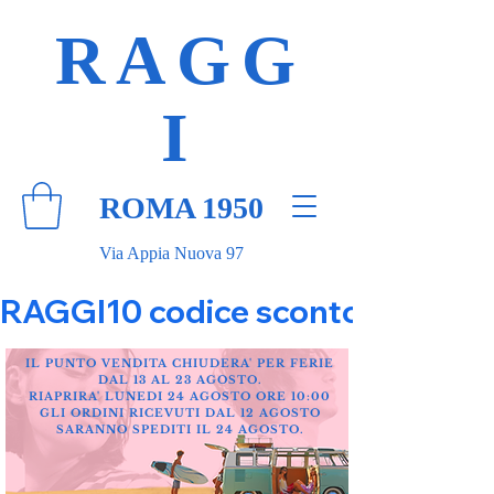
RAGG
I
ROMA 1950
Via Appia Nuova 97
RAGGI10 codice sconto 10% su tut
IL PUNTO VENDITA CHIUDERA' PER FERIE
DAL 13 AL 23 AGOSTO.
RIAPRIRA' LUNEDI 24 AGOSTO ORE 10:00
GLI ORDINI RICEVUTI DAL 12 AGOSTO
SARANNO SPEDITI IL 24 AGOSTO.