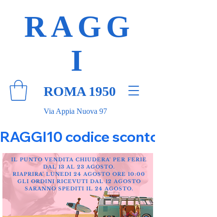
RAGG
I
ROMA 1950
Via Appia Nuova 97
RAGGI10 codice sconto 10% su tut
IL PUNTO VENDITA CHIUDERA' PER FERIE
DAL 13 AL 23 AGOSTO.
RIAPRIRA' LUNEDI 24 AGOSTO ORE 10:00
GLI ORDINI RICEVUTI DAL 12 AGOSTO
SARANNO SPEDITI IL 24 AGOSTO.