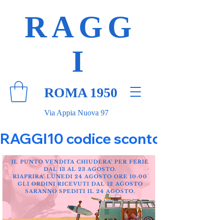
RAGG
I
ROMA 1950
Via Appia Nuova 97
RAGGI10 codice sconto 10% su tut
IL PUNTO VENDITA CHIUDERA' PER FERIE
DAL 13 AL 23 AGOSTO.
RIAPRIRA' LUNEDI 24 AGOSTO ORE 10:00
GLI ORDINI RICEVUTI DAL 12 AGOSTO
SARANNO SPEDITI IL 24 AGOSTO.