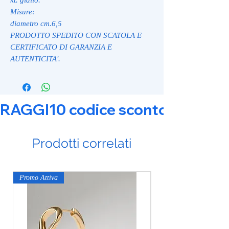
Misure:
diametro cm.6,5
PRODOTTO SPEDITO CON SCATOLA E
CERTIFICATO DI GARANZIA E
AUTENTICITA'.
RAGGI10 codice sconto 10% su tut
Prodotti correlati
Promo Attiva
Promo Attiva