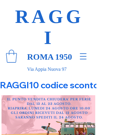
RAGG
I
ROMA 1950
Via Appia Nuova 97
RAGGI10 codice sconto 10% su tut
IL PUNTO VENDITA CHIUDERA' PER FERIE
DAL 13 AL 23 AGOSTO.
RIAPRIRA' LUNEDI 24 AGOSTO ORE 10:00
GLI ORDINI RICEVUTI DAL 12 AGOSTO
SARANNO SPEDITI IL 24 AGOSTO.