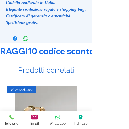
Gioiello realizzato in Italia.
Elegante confezione regalo e shopping bag.
Certificato di garanzia e autenticità.
Spedizione gratis.
RAGGI10 codice sconto 10% su tut
Prodotti correlati
Promo Attiva
Promo Attiva
Telefono
Email
Whatsapp
Indirizzo