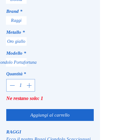
Brand
*
Raggi
Metallo
*
Oro giallo
Modello
*
ondolo Portafortuna
Quantità
*
Ne restano solo: 1
Aggiungi al carrello
RAGGI
Ecco il nostro Raggi Ciondolo Scacciaguai