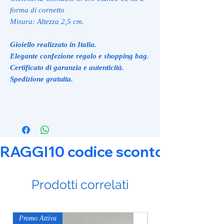
forma di cornetto
Misura: Altezza 2,5 cm.
Gioiello realizzato in Italia.
Elegante confezione regalo e shopping bag.
Certificato di garanzia e autenticità.
Spedizione gratuita.
RAGGI10 codice sconto 10% su tut
Prodotti correlati
Promo Attiva
Promo Attiva