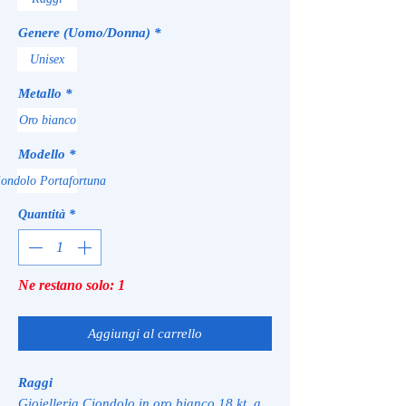
Genere (Uomo/Donna)
*
Unisex
Metallo
*
Oro bianco
Modello
*
ondolo Portafortuna
Quantità
*
Ne restano solo: 1
Aggiungi al carrello
Raggi
Gioielleria Ciondolo in oro bianco 18 kt. a