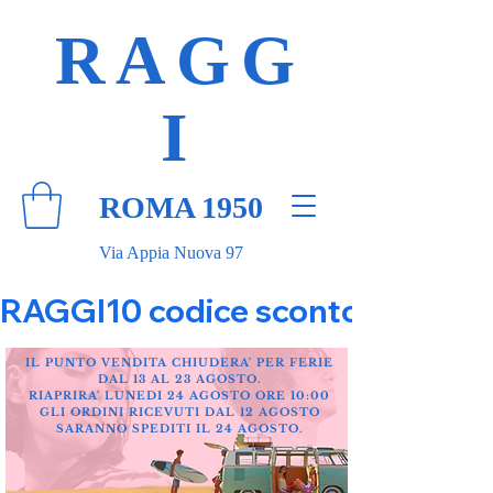
RAGG
I
ROMA 1950
Via Appia Nuova 97
RAGGI10 codice sconto 10% su tut
IL PUNTO VENDITA CHIUDERA' PER FERIE
DAL 13 AL 23 AGOSTO.
RIAPRIRA' LUNEDI 24 AGOSTO ORE 10:00
GLI ORDINI RICEVUTI DAL 12 AGOSTO
SARANNO SPEDITI IL 24 AGOSTO.