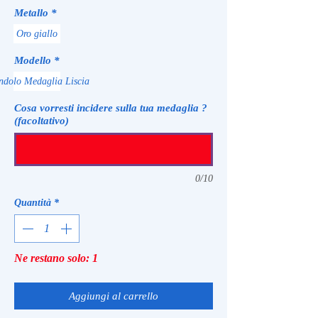
Metallo
*
Oro giallo
Modello
*
ndolo Medaglia Liscia
Cosa vorresti incidere sulla tua medaglia ?
(facoltativo)
0/10
Quantità
*
Ne restano solo: 1
Aggiungi al carrello