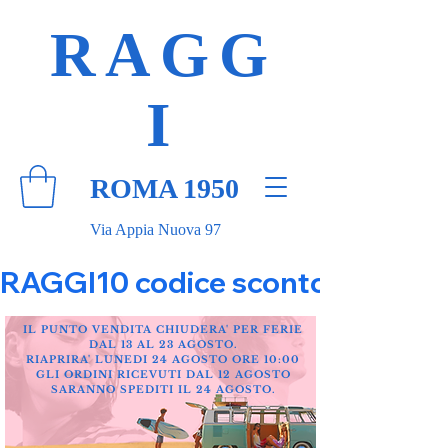
RAGG
I
ROMA 1950
Via Appia Nuova 97
RAGGI10 codice sconto 10% su tut
IL PUNTO VENDITA CHIUDERA' PER FERIE
DAL 13 AL 23 AGOSTO.
RIAPRIRA' LUNEDI 24 AGOSTO ORE 10:00
GLI ORDINI RICEVUTI DAL 12 AGOSTO
SARANNO SPEDITI IL 24 AGOSTO.