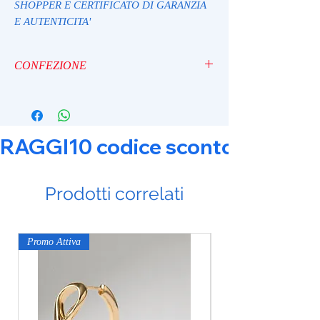
SHOPPER E CERTIFICATO DI GARANZIA
E AUTENTICITA'
CONFEZIONE
I gioielli sono spediti con garanzia, astuccio
originale e shopper.
RAGGI10 codice sconto 10% su tut
Prodotti correlati
Promo Attiva
Promo Attiva