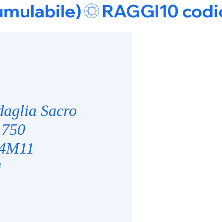
umulabile)
aglia Sacro
 750
4M11
1
zzo