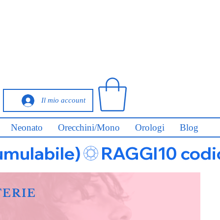
Il mio account
Neonato
Orecchini/Mono
Orologi
Blog
umulabile)
FERIE