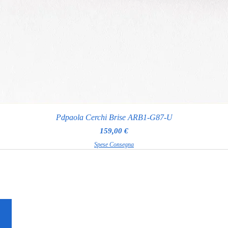
Pdpaola Cerchi Brise ARB1-G87-U
Prezzo
159,00 €
Spese Consegna
RAGGI GIOIELLERIA