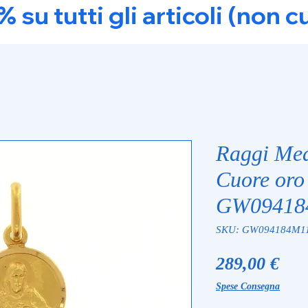
u tutti gli articoli (non c
Raggi Med
Cuore oro
GW09418
SKU: GW094184M1
Pre
289,00 €
Spese Consegna