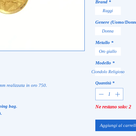
Brand
*
Raggi
Genere (Uomo/Donn
Donna
Metallo
*
Oro giallo
Modello
*
Ciondolo Religioso
Quantità
*
m realizzata in oro 750.
ping bag.
Ne restano solo: 2
à.
Aggiungi al carrel