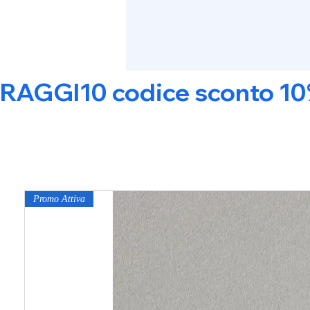
RAGGI10 codice sconto 10% s
Promo Attiva