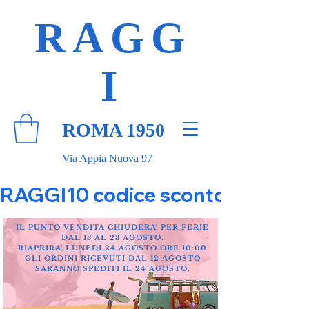
RAGG
I
ROMA 1950
Via Appia Nuova 97
RAGGI10 codice sconto 10% su tut
IL PUNTO VENDITA CHIUDERA' PER FERIE
DAL 13 AL 23 AGOSTO.
RIAPRIRA' LUNEDI 24 AGOSTO ORE 10:00
GLI ORDINI RICEVUTI DAL 12 AGOSTO
SARANNO SPEDITI IL 24 AGOSTO.