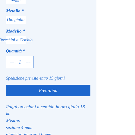
Metallo
*
Oro giallo
Modello
*
Orecchini a Cerchio
Quantità
*
Spedizione prevista entro 15 giorni
Preordina
Raggi orecchini a cerchio in oro giallo 18
kt.
Misure:
sezione 4 mm.
diametro interno 10 mm.