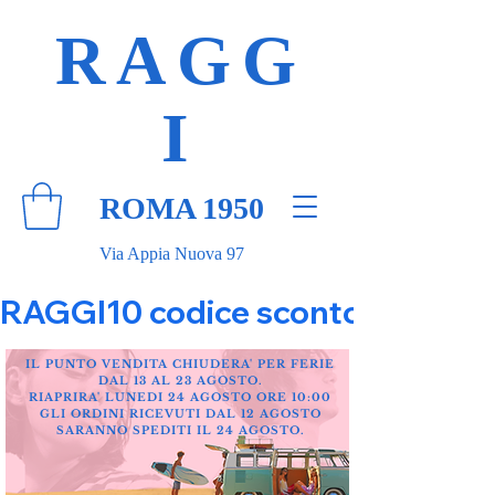
RAGG
I
ROMA 1950
Via Appia Nuova 97
RAGGI10 codice sconto 10% su tut
IL PUNTO VENDITA CHIUDERA' PER FERIE
DAL 13 AL 23 AGOSTO.
RIAPRIRA' LUNEDI 24 AGOSTO ORE 10:00
GLI ORDINI RICEVUTI DAL 12 AGOSTO
SARANNO SPEDITI IL 24 AGOSTO.