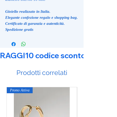
Gioiello realizzato in Italia.
Elegante confezione regalo e shopping bag.
Certificato di garanzia e autenticità.
Spedizione gratis
RAGGI10 codice sconto 10% su tut
Prodotti correlati
Promo Attiva
Promo Attiva