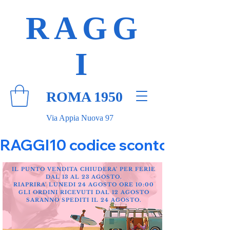
RAGG
I
ROMA 1950
Via Appia Nuova 97
RAGGI10 codice sconto 10% su tut
IL PUNTO VENDITA CHIUDERA' PER FERIE
DAL 13 AL 23 AGOSTO.
RIAPRIRA' LUNEDI 24 AGOSTO ORE 10:00
GLI ORDINI RICEVUTI DAL 12 AGOSTO
SARANNO SPEDITI IL 24 AGOSTO.