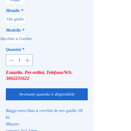
Metallo
*
Oro giallo
Modello
*
Orecchini a Cerchio
Quantità
*
Esaurito. Per ordini, Telefono/WA:
3662231622
Avvisami quando è disponibile
Raggi orecchini a cerchio in oro giallo 18
kt.
Misure:
sezione 3x1.5mm