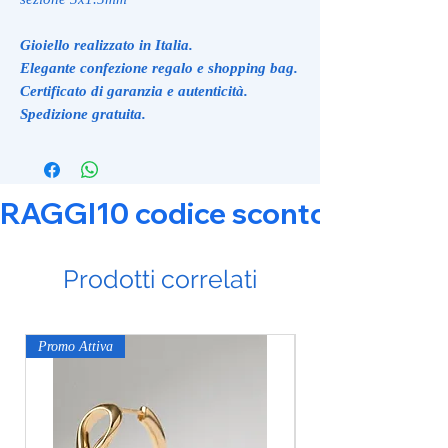
Gioiello realizzato in Italia.
Elegante confezione regalo e shopping bag.
Certificato di garanzia e autenticità.
Spedizione gratuita.
RAGGI10 codice sconto 10% su tut
Prodotti correlati
Promo Attiva
Promo Attiva