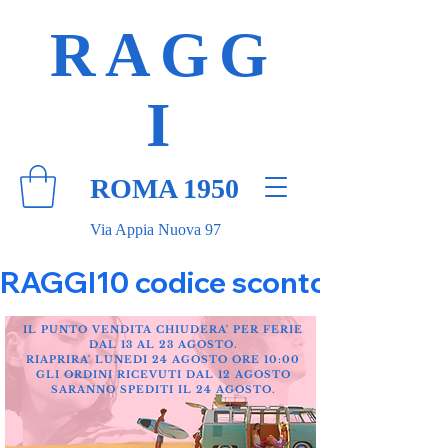
RAGG
I
ROMA 1950
Via Appia Nuova 97
RAGGI10 codice sconto 10% su tut
IL PUNTO VENDITA CHIUDERA' PER FERIE
DAL 13 AL 23 AGOSTO.
RIAPRIRA' LUNEDI 24 AGOSTO ORE 10:00
GLI ORDINI RICEVUTI DAL 12 AGOSTO
SARANNO SPEDITI IL 24 AGOSTO.