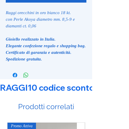
Raggi orecchini in oro bianco 18 kt.
con Perle Akoya diametro mm. 8,5-9 e
diamanti ct. 0,06
Gioiello realizzato in Italia.
Elegante confezione regalo e shopping bag.
Certificato di garanzia e autenticità.
Spedizione gratuita.
RAGGI10 codice sconto 10% su tut
Prodotti correlati
Promo Attiva
Promo Attiva