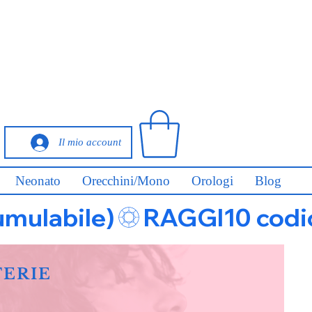
Il mio account
Neonato
Orecchini/Mono
Orologi
Blog
umulabile)
FERIE