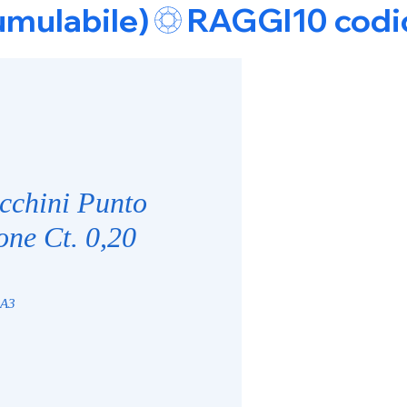
umulabile)
cchini Punto
one Ct. 0,20
.A3
zzo