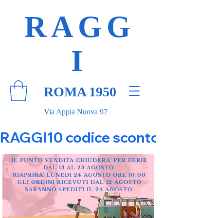
RAGG
I
ROMA 1950
Via Appia Nuova 97
RAGGI10 codice sconto 10% su tut
IL PUNTO VENDITA CHIUDERA' PER FERIE
DAL 13 AL 23 AGOSTO.
RIAPRIRA' LUNEDI 24 AGOSTO ORE 10:00
GLI ORDINI RICEVUTI DAL 12 AGOSTO
SARANNO SPEDITI IL 24 AGOSTO.