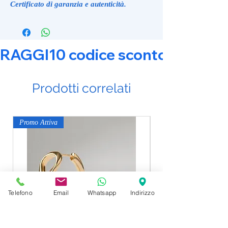
Certificato di garanzia e autenticità.
RAGGI10 codice sconto 10% su tut
Prodotti correlati
Promo Attiva
Promo Attiva
Telefono
Email
Whatsapp
Indirizzo