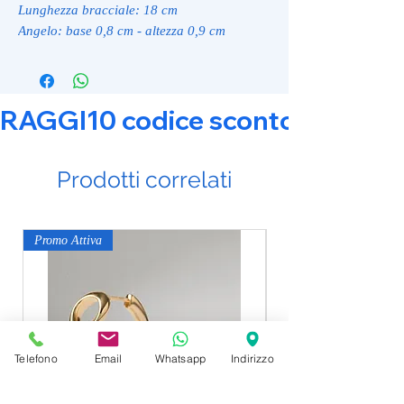
Lunghezza bracciale: 18 cm
Angelo: base 0,8 cm - altezza 0,9 cm
RAGGI10 codice sconto 10% su tut
Prodotti correlati
Promo Attiva
Promo Attiva
Telefono
Email
Whatsapp
Indirizzo