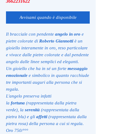
3662231622
Avvisami quando è disponibile
Il bracciale con pendente
angelo in oro
e
pietre colorate di
Roberto Giannotti
è un
gioiello interamente in oro, reso particolare
e vivace dalle pietre colorate e dal pendente
angelo dalle linee semplici ed eleganti.
Un gioiello che ha in sé un forte
messaggio
emozionale
e simbolico in quanto racchiude
tre importanti auguri alla persona che si
regala.
L'angelo preserva infatti
la
fortuna
(rappresentata dalla pietra
verde), la
serenità
(rappresentata dalla
pietra blu) e gli
affetti
(rappresentata dalla
pietra rosa) della persona a cui si regala.
Oro 750/°°°