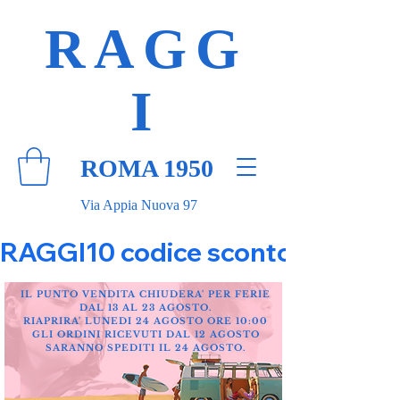
RAGG
I
ROMA 1950
Via Appia Nuova 97
RAGGI10 codice sconto 10% su tut
IL PUNTO VENDITA CHIUDERA' PER FERIE
DAL 13 AL 23 AGOSTO.
RIAPRIRA' LUNEDI 24 AGOSTO ORE 10:00
GLI ORDINI RICEVUTI DAL 12 AGOSTO
SARANNO SPEDITI IL 24 AGOSTO.