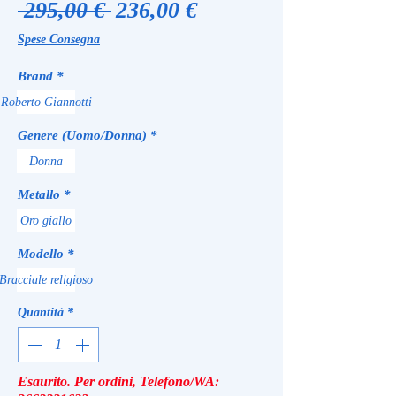
Prezzo
Prezzo
 295,00 € 
236,00 €
regolare
scontato
Spese Consegna
Brand
*
Roberto Giannotti
Genere (Uomo/Donna)
*
Donna
Metallo
*
Oro giallo
Modello
*
Bracciale religioso
Quantità
*
Esaurito. Per ordini, Telefono/WA: