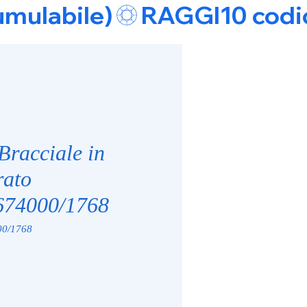
umulabile)
Bracciale in
rato
74000/1768
0/1768
zo