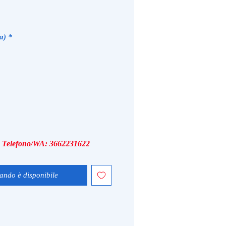
a)
*
i, Telefono/WA: 3662231622
ando è disponibile