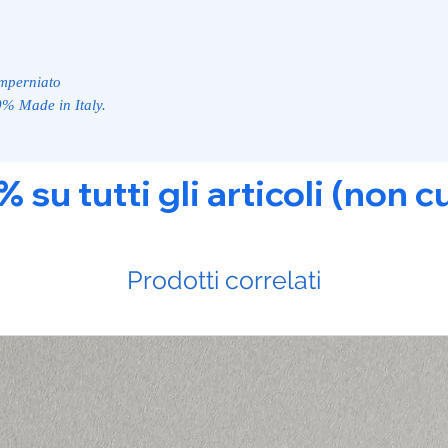
imperniato
0% Made in Italy.
u tutti gli articoli (non c
Prodotti correlati