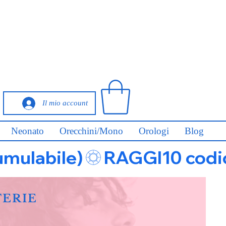
Il mio account
Neonato
Orecchini/Mono
Orologi
Blog
umulabile)
FERIE