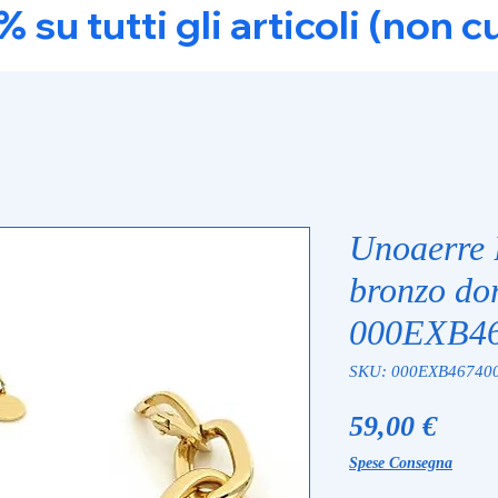
u tutti gli articoli (non c
Unoaerre 
bronzo do
000EXB46
SKU: 000EXB467400
Prez
59,00 €
Spese Consegna