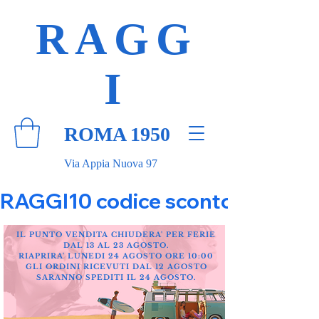
RAGG
I
ROMA 1950
Via Appia Nuova 97
RAGGI10 codice sconto 10% su tut
IL PUNTO VENDITA CHIUDERA' PER FERIE
DAL 13 AL 23 AGOSTO.
RIAPRIRA' LUNEDI 24 AGOSTO ORE 10:00
GLI ORDINI RICEVUTI DAL 12 AGOSTO
SARANNO SPEDITI IL 24 AGOSTO.