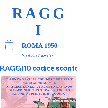
RAGG
I
ROMA 1950
Via Appia Nuova 97
RAGGI10 codice sconto 10% su tut
IL PUNTO VENDITA CHIUDERA' PER FERIE
DAL 13 AL 23 AGOSTO.
RIAPRIRA' LUNEDI 24 AGOSTO ORE 10:00
GLI ORDINI RICEVUTI DAL 12 AGOSTO
SARANNO SPEDITI IL 24 AGOSTO.