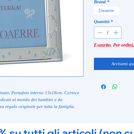
Brand
*
Unoaerre
Quantità
*
Esaurito. Per ordin
Avvisami qu
inato. Portafoto interno 13x18cm. Cornice
dedicati al mondo dei bambini e da
a regalo originale per tutta la famiglia.
u tutti gli articoli (non c