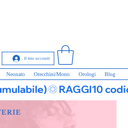
Il mio account
Neonato
Orecchini/Mono
Orologi
Blog
umulabile)
FERIE