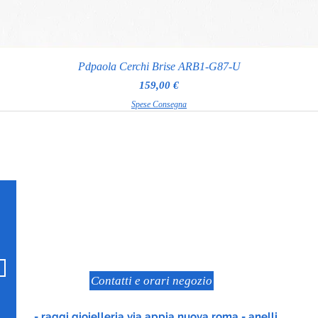
Pdpaola Cerchi Brise ARB1-G87-U
Prezzo
159,00 €
Spese Consegna
RAGGI GIOIELLERIA
Via Appia Nuova 97
Roma
Contatti e orari negozio
- raggi gioielleria via appia nuova roma - anelli