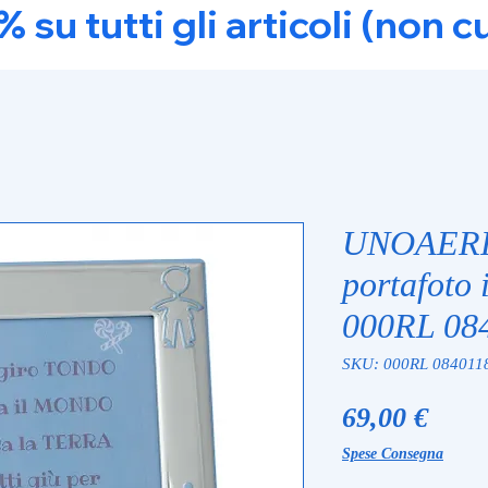
u tutti gli articoli (non c
UNOAERR
portafoto 
000RL 08
SKU: 000RL 084011
Prez
69,00 €
Spese Consegna