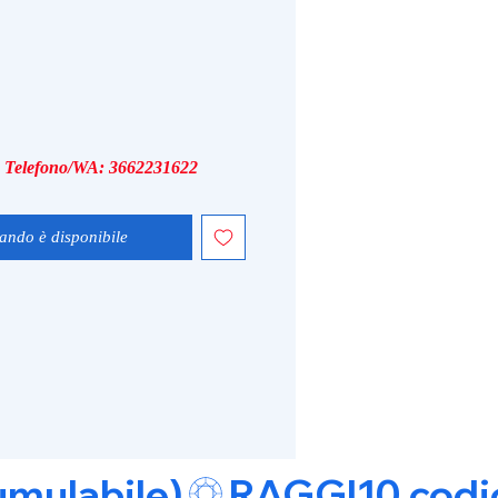
i, Telefono/WA: 3662231622
ando è disponibile
umulabile)