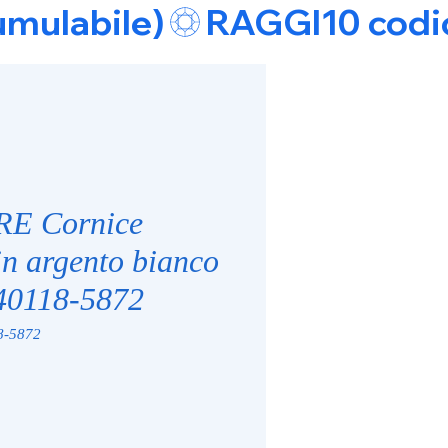
umulabile)
E Cornice
in argento bianco
40118-5872
8-5872
zo