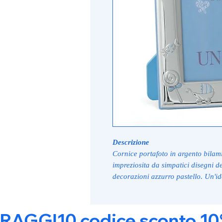
Descrizione
Cornice portafoto in argento bilam
impreziosita da simpatici disegni 
decorazioni azzurro pastello. Un'ide
RAGGI10 codice sconto 10% s