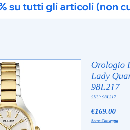
u tutti gli articoli (non c
Orologio 
Lady Quar
98L217
SKU: 98L217
Pric
€169.00
Spese Consegna