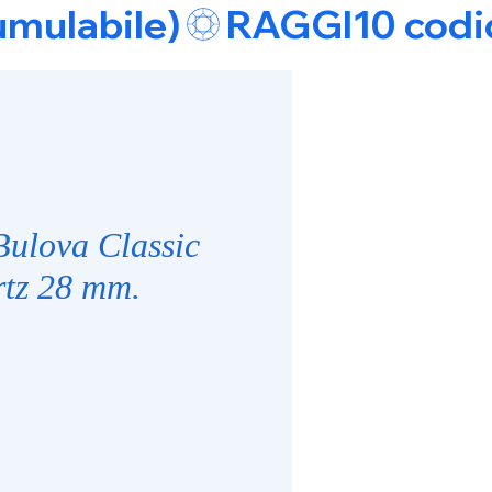
umulabile)
Bulova Classic
tz 28 mm.
e