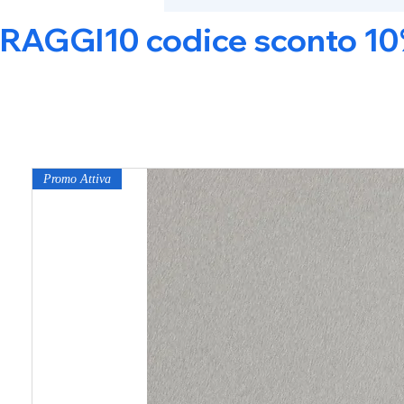
RAGGI10 codice sconto 10% s
Promo Attiva