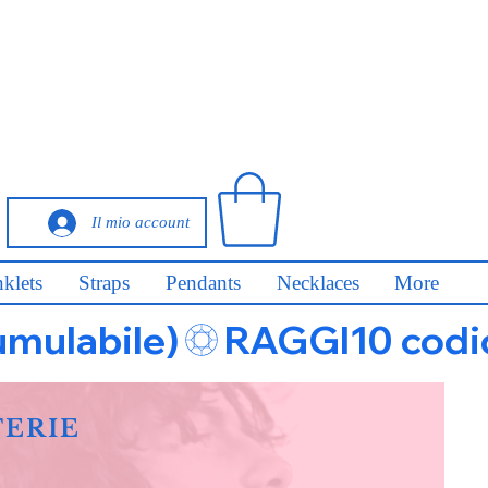
Il mio account
klets
Straps
Pendants
Necklaces
More
umulabile)
FERIE