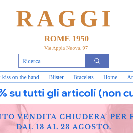
RAGGI
ROME 1950
Via Appia Nuova, 97
 kiss on the hand
Blister
Bracelets
Home
An
u tutti gli articoli (non c
NTO VENDITA CHIUDERA' PER 
DAL 13 AL 23 AGOSTO.