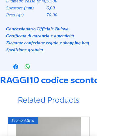
Diametro cassa (mm)
31,00
Spessore (mm)
6,00
Peso (gr)
70,00
Concessionario Ufficiale Bulova.
Certificato di garanzia e autenticità.
Elegante confezione regalo e shopping bag.
Spedizione gratuita.
RAGGI10 codice sconto 10% su tut
Related Products
Promo Attiva
Promo Attiva