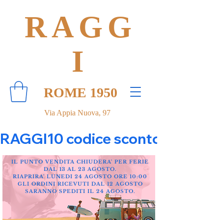
RAGG
I
ROME 1950
Via Appia Nuova, 97
RAGGI10 codice sconto 10% su tut
IL PUNTO VENDITA CHIUDERA' PER FERIE
DAL 13 AL 23 AGOSTO.
RIAPRIRA' LUNEDI 24 AGOSTO ORE 10:00
GLI ORDINI RICEVUTI DAL 12 AGOSTO
SARANNO SPEDITI IL 24 AGOSTO.