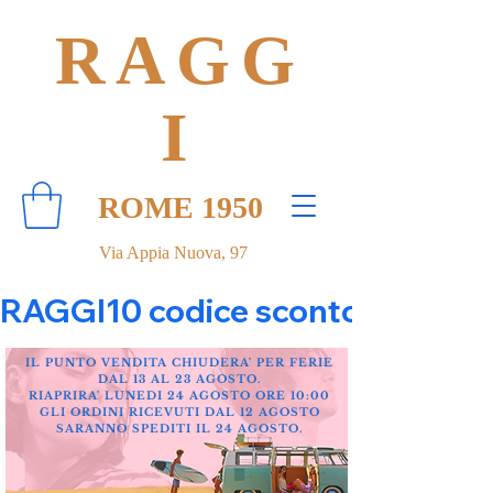
RAGG
I
ROME 1950
Via Appia Nuova, 97
RAGGI10 codice sconto 10% su tut
IL PUNTO VENDITA CHIUDERA' PER FERIE
DAL 13 AL 23 AGOSTO.
RIAPRIRA' LUNEDI 24 AGOSTO ORE 10:00
GLI ORDINI RICEVUTI DAL 12 AGOSTO
SARANNO SPEDITI IL 24 AGOSTO.