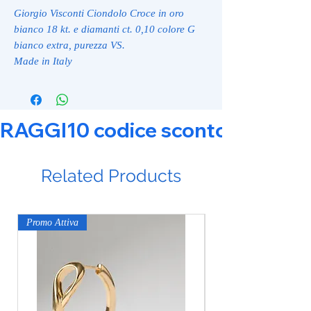
Giorgio Visconti Ciondolo Croce in oro
bianco 18 kt. e diamanti ct. 0,10 colore G
bianco extra, purezza VS.
Made in Italy
RAGGI10 codice sconto 10% su tut
Related Products
Promo Attiva
Promo Attiva