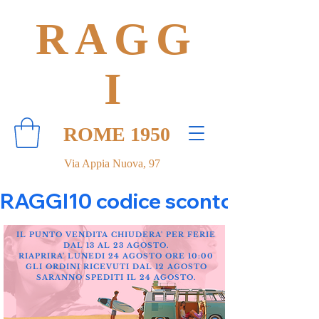
RAGG
I
ROME 1950
Via Appia Nuova, 97
RAGGI10 codice sconto 10% su tut
IL PUNTO VENDITA CHIUDERA' PER FERIE
DAL 13 AL 23 AGOSTO.
RIAPRIRA' LUNEDI 24 AGOSTO ORE 10:00
GLI ORDINI RICEVUTI DAL 12 AGOSTO
SARANNO SPEDITI IL 24 AGOSTO.