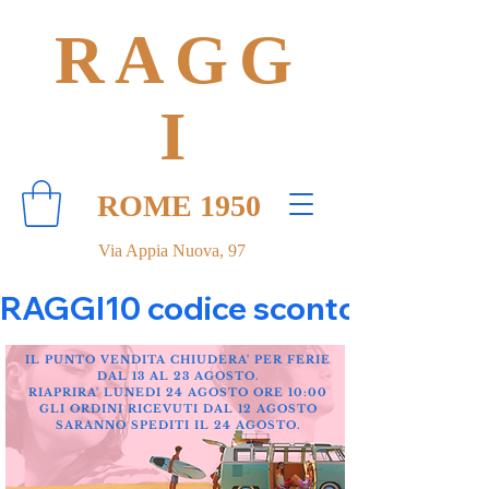
RAGG
I
ROME 1950
Via Appia Nuova, 97
RAGGI10 codice sconto 10% su tut
IL PUNTO VENDITA CHIUDERA' PER FERIE
DAL 13 AL 23 AGOSTO.
RIAPRIRA' LUNEDI 24 AGOSTO ORE 10:00
GLI ORDINI RICEVUTI DAL 12 AGOSTO
SARANNO SPEDITI IL 24 AGOSTO.